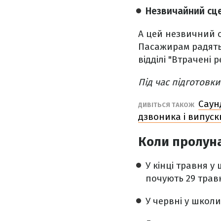
Незвичайний сце
А цей незвичний с
Пасажирам радять
відділі "Втрачені р
Під час підготовк
Саун
ДИВІТЬСЯ ТАКОЖ
дзвоника і випус
Коли пролуна
У кінці травня у
почують 29 трав
У червні у школ