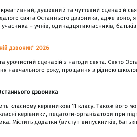
 креативний, душевний та чуттєвий сценарій свят
далого свята Останнього дзвоника, адже воно, я
 учасника – учнів, одинадцятикласників, батьків,
ній дзвоник" 2026
та урочистий сценарій з нагоди свята. Свято Ос
ння навчального року, прощання з рідною школою
.
Останнього дзвоника
ить класному керівникові 11 класу. Також його м
ласні керівники, педагоги-організатори при підг
ка. Містить додатки (виступ випускників, батькі