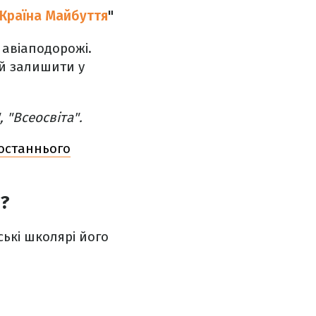
 Країна Майбуття
"
 авіаподорожі.
ий залишити у
, "Всеосвіта".
 останнього
а?
ські школярі його