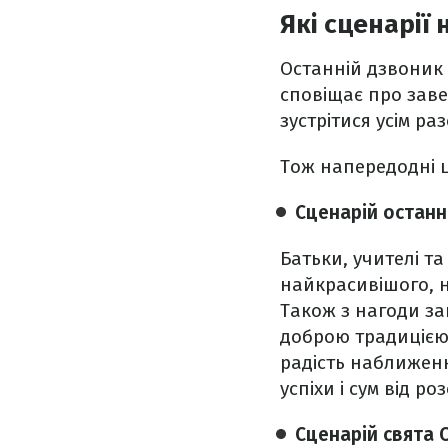
Які сценарії
Останній дзвоник 
сповіщає про заве
зустрітися усім р
Тож напередодні ц
Сценарій останн
Батьки, учителі та
найкрасивішого, н
Також з нагоди за
доброю традицією
радість наближення
успіхи і сум від р
Сценарій свята 