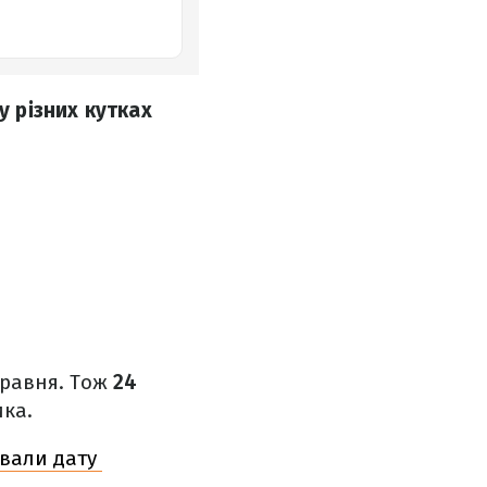
у різних кутках
травня. Тож
24
ика.
звали дату