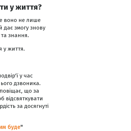
ти у життя?
же воно не лише
й дає змогу знову
я та знання.
я у життя.
одвір'ї у час
нього дзвоника.
повіщає, що за
б відсвяткувати
рдість за досягнуті
им буде
"