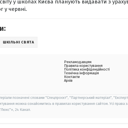
світу у школах Києва планують видавати з урах
г у червні.
и:
ШКІЛЬНІ СВЯТА
Рекламодавцям
Правила користування
Політика конфіденційності
Технічна інформація
Контакти
Архів
теріали позначені словами "Спецпроєкт", "Партнерський матеріал", "Експерт
итування можна ознайомитись в правилах користування сайтом. Усі права 
Люкс"», 24 Канал.