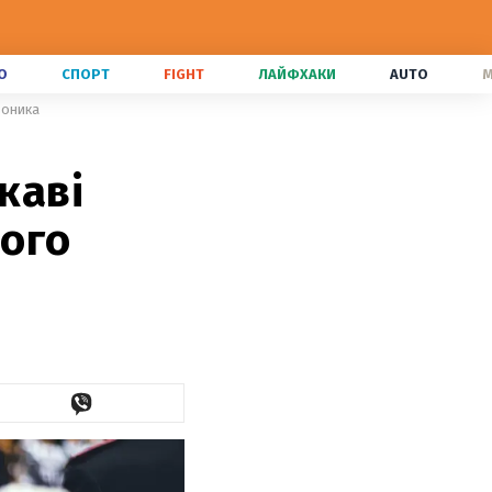
О
СПОРТ
FIGHT
ЛАЙФХАКИ
AUTO
M
воника
каві
ього