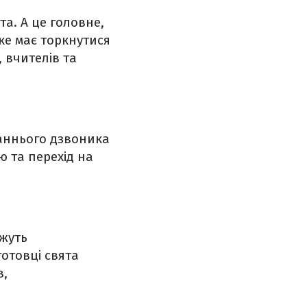
а. А це головне,
ке має торкнутися
 вчителів та
таннього дзвоника
 та перехід на
ожуть
отовці свята
в,