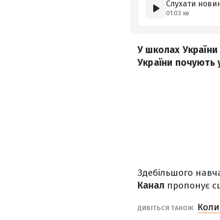
Слухати нови
01:03 хв
У школах України 
України почують у
Здебільшого навча
Канал
пропонує сц
Коли
ДИВІТЬСЯ ТАКОЖ