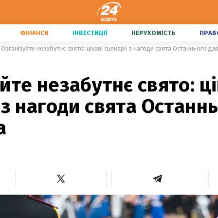
ФІНАНСИ
ІНВЕСТИЦІЇ
НЕРУХОМІСТЬ
ПРАВ
Організуйте незабутнє свято: цікаві сценарії з нагоди свята Останнього дз
йте незабутнє свято: ці
 з нагоди свята Останн
а