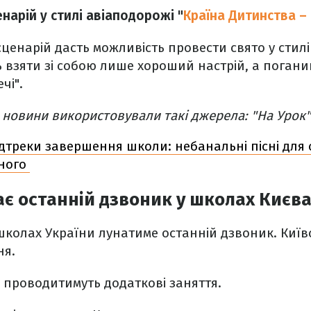
нарій у стилі авіаподорожі "
Країна Дитинства –
ценарій дасть можливість провести свято у стилі
 взяти зі собою лише хороший настрій, а поган
ечі".
и новини використовували такі джерела: "На Урок"
дтреки завершення школи: небанальні пісні для
кного
є останній дзвоник у школах Києв
 школах України лунатиме останній дзвоник. Київ
ня.
и проводитимуть додаткові заняття.