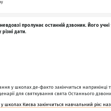
ну
невдовзі пролунає останній дзвоник. Його учні 
 різні дати.
ння у школах де-факто закінчиться наприкінці 
енарії для святкування свята Останнього дзвон
 у школах Києва закінчиться навчальний рік: на