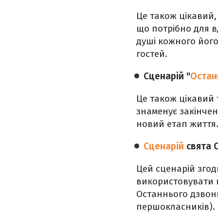
Це також цікавий,
що потрібно для в
душі кожного його
гостей.
Сценарій "
Остан
Це також цікавий 
знаменує закінче
новий етап життя
Сценарій
свята 
Цей сценарій згод
використовувати к
Останнього дзвони
першокласників).