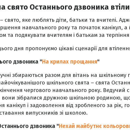
 на свято Останнього дзвоника втіли
– свято, яке люблять діти, батьки та вчителі. Ад
ршення навчального року та початок канікул, а 
азом та подякувати вчителям і батькам за терпінн
ього дня пропонуємо цікаві сценарії для втіленн
ього дзвоника "
На крилах прощання
"
 учні збираються разом для вітань на шкільному п
айочікуванішого шкільного свята – свята Остан
кінчення чергового навчального року. Ведучий с
 вони зібралися дружною шкільною родиною, що
 канікул і задоволення від зробленого за рік, го
озставання випускників зі школою.
Останнього дзвоника "
Нехай майбутнє кольоров