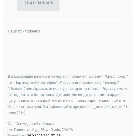
К РАССЫЛКАМ
Наши приложения:
android
apple
smart tv
samsung smart tv
Всі комерційні рекламні матеріали позначені словами "Спецпроєкт"
чи "Партнерський матеріал". Матеріали з позначкою "Експерт",
"Позиція" відображають позицію авторів та героїв. Редакція може
не поділяти їхніх поглядів. Детальніше щодо реклами та правил
цитування можна ознайомитись в правилах користування сайтом.
Усі права захищені.
Матеріали сайту призначені для осіб старше
21
року (21+)
Онлайн-медіа «24 Канал»
пл. Галицька, буд. 15, м. Львів, 79008
Телефон
+380 (32) 229-77-77