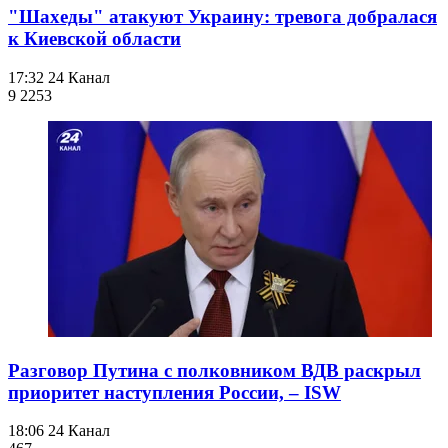
"Шахеды" атакуют Украину: тревога добралася
к Киевской области
17:32
24 Канал
9 225
3
Разговор Путина с полковником ВДВ раскрыл
приоритет наступления России, – ISW
18:06
24 Канал