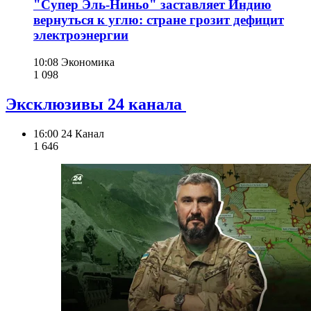
"Супер Эль-Ниньо" заставляет Индию
вернуться к углю: стране грозит дефицит
электроэнергии
10:08
Экономика
1 098
Эксклюзивы 24 канала
16:00
24 Канал
1 646