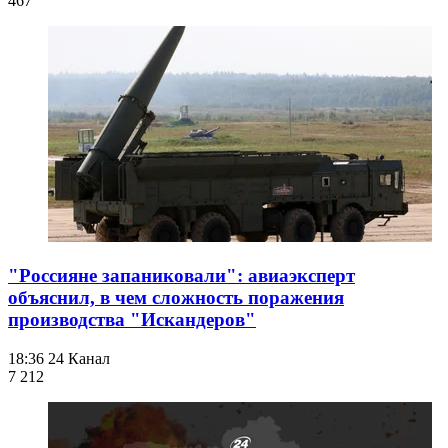
467
"Россияне запаниковали": авиаэксперт
объяснил, в чем сложность поражения
производства "Искандеров"
18:36
24 Канал
7 212