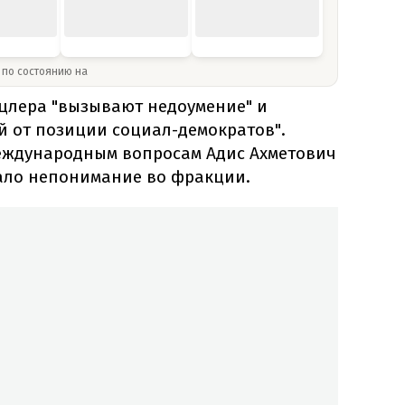
» по состоянию на
нцлера "вызывают недоумение" и
й от позиции социал-демократов".
еждународным вопросам Адис Ахметович
вало непонимание во фракции.