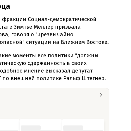
рца
я фракции Социал-демократической
стаге Зимтье Меллер призвала
ва, говоря о "чрезвычайно
 опасной" ситуации на Ближнем Востоке.
такие моменты все политики "должны
тическую сдержанность в своих
Подобное мнение высказал депутат
ПГ по внешней политике Ральф Штегнер.