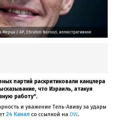
а Мерца
/ AP, Ebrahim Noroozi, иллюстративное
зных партий раскритиковали канцлера
ысказывание, что Израиль, атакуя
язную работу".
рность и уважение Тель-Авиву за удары
ает
24 Канал
со ссылкой на
DW
.