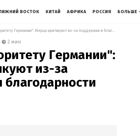
ЛИЖНИЙ ВОСТОК
КИТАЙ
АФРИКА
РОССИЯ
БОЛЬШЕ
 "Вредит авторитету Германии": Мерца критикуют из-за поддержки и благодарности Израилю 
2 мин
оритету Германии":
куют из-за
и благодарности