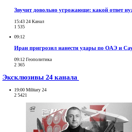
Звучит довольно угрожающе: какой ответ ну
15:43
24 Канал
1 535
09:12
Иран пригрозил нанести удары по ОАЭ и Са
09:12
Геополитика
2 365
Эксклюзивы 24 канала
19:00
Military 24
2 542
1