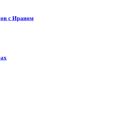
ров с Ираном
рах