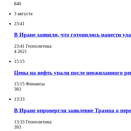
840
3 августа
23:41
В Иране заявили, что готовились нанести уд
23:41
Геополитика
4 262
1
15:15
Цены на нефть упали после неожиданного р
15:15
Финансы
383
13:33
В Иране опровергли заявление Трампа о пе
13:33
Геополитика
393