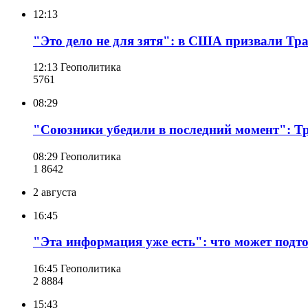
12:13
"Это дело не для зятя": в США призвали Тр
12:13
Геополитика
576
1
08:29
"Союзники убедили в последний момент": Тр
08:29
Геополитика
1 864
2
2 августа
16:45
"Эта информация уже есть": что может подт
16:45
Геополитика
2 888
4
15:43