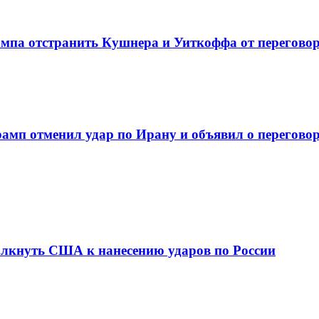
ампа отстранить Кушнера и Уиткоффа от перегово
амп отменил удар по Ирану и объявил о перегово
олкнуть США к нанесению ударов по России