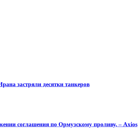
Ирана застряли десятки танкеров
жении соглашения по Ормузскому проливу, – Axios