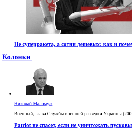
Не суперракета, а сотни дешевых: как и поч
Колонки
Николай Маломуж
Военный, глава Службы внешней разведки Украины (2005
Patriot не спасет, если не уничтожать пуско