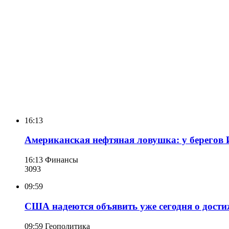
16:13
Американская нефтяная ловушка: у берегов 
16:13
Финансы
309
3
09:59
США надеются объявить уже сегодня о дости
09:59
Геополитика