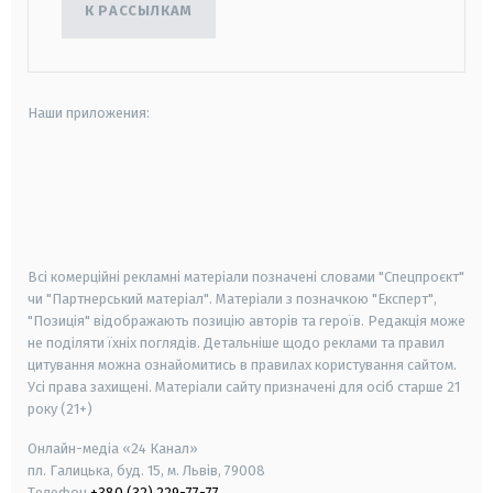
К РАССЫЛКАМ
Наши приложения:
android
apple
smart tv
samsung smart tv
Всі комерційні рекламні матеріали позначені словами "Спецпроєкт"
чи "Партнерський матеріал". Матеріали з позначкою "Експерт",
"Позиція" відображають позицію авторів та героїв. Редакція може
не поділяти їхніх поглядів. Детальніше щодо реклами та правил
цитування можна ознайомитись в правилах користування сайтом.
Усі права захищені.
Матеріали сайту призначені для осіб старше
21
року (21+)
Онлайн-медіа «24 Канал»
пл. Галицька, буд. 15, м. Львів, 79008
Телефон
+380 (32) 229-77-77