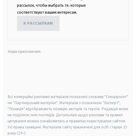
рассылок, чтобы выбрать те, которые
соответствуют вашим интересам.
К РАССЫЛКАМ
Наши приложения:
android
apple
smart tv
samsung smart tv
Всі комерційні рекламні матеріали позначені словами "Спецпроєкт"
чи "Партнерський матеріал". Матеріали з позначкою "Експерт",
"Позиція" відображають позицію авторів та героїв. Редакція може
не поділяти їхніх поглядів. Детальніше щодо реклами та правил
цитування можна ознайомитись в правилах користування сайтом.
Усі права захищені.
Матеріали сайту призначені для осіб старше
21
року (21+)