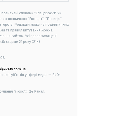
и позначені словами "Спецпроєкт" чи
ли з позначкою "Експерт", "Позиція"
героїв. Редакція може не поділяти їхніх
ами та правил цитування можна
вання сайтом. Усі права захищені.
осіб старше
21 року (21+)
008
al@24tv.com.ua
стрі суб'єктів у сфері медіа — R40-
мпанія "Люкс"», 24 Канал.
smart tv
samsung smart tv