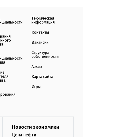
а
Техническая
нциальности
информация
а
Контакты
ования
енного
Вакансии
та
Структура
а
собственности
нциальности
ния
Архив
ние
ателя
Карта сайта
тва
Игры
ирования
Новости экономики
Цена нефти