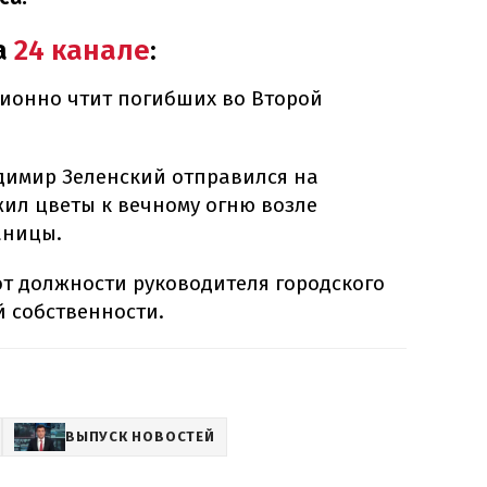
а
24 канале
:
ционно чтит погибших во Второй
димир Зеленский отправился на
жил цветы к вечному огню возле
аницы.
от должности руководителя городского
 собственности.
ВЫПУСК НОВОСТЕЙ