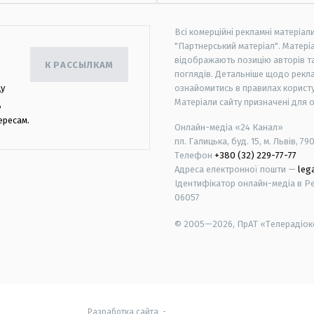
Всі комерційні рекламні матеріал
"Партнерський матеріал". Матеріа
відображають позицію авторів та 
К РАССЫЛКАМ
поглядів. Детальніше щодо рекл
цу
ознайомитись в правилах користу
Матеріали сайту призначені для 
,
ересам.
Онлайн-медіа «24 Канал»
пл. Галицька, буд. 15, м. Львів, 79
Телефон
+380 (32) 229-77-77
Адреса електронної пошти —
leg
Ідентифікатор онлайн-медіа в Реє
06057
© 2005—2026,
ПрАТ «Телерадіоко
android
apple
Разработка сайта
-