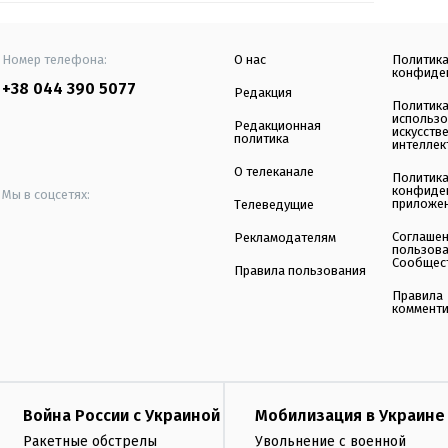
Номер телефона:
О нас
Политик
конфиде
+38 044 390 5077
Редакция
Политик
использ
Редакционная
искусств
политика
интеллек
О телеканале
Политик
конфиде
Мы в соцсетях:
приложе
Телеведущие
Соглаше
Рекламодателям
пользов
Сообщес
Правила пользования
Правила
коммент
Война России с Украиной
Мобилизация в Украине
Ракетные обстрелы
Увольнение с военной