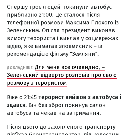
Спершу троє людей покинули автобус
приблизно 21:00. Це сталося
після
телефонної розмови Максима Плохого із
Зеленським. Опісля
президент виконав
вимогу терориста і виклав у соцмережах
відео, яке вимагав зловмисник –
із
рекомендацією фільму "Земляни".
Для мене все очевидно, –
ДОКЛАДНІШЕ
Зеленський відверто розповів про свою
розмову з терористом
Вже о 21:45
терорист вийшов з автобуса і
здався
. Він без зброї покинув салон
автобуса та чекав на затримання.
Після цього до захопленого транспорту
під'їхав бронетранспортер, під колесами