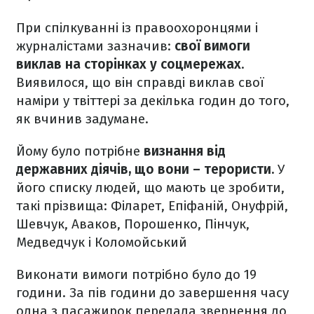
При спілкуванні із правоохоронцями і
журналістами зазначив:
свої вимоги
виклав на сторінках у соцмережах
.
Виявилося, що він справді виклав свої
наміри у твіттері за декілька годин до того,
як вчинив задумане.
Йому було потрібне
визнання від
державних діячів, що вони – терористи.
У
його списку людей, що мають це зробити,
такі прізвища: Філарет, Епіфаній, Онуфрій,
Шевчук, Аваков, Порошенко, Пінчук,
Медведчук і Коломойський
Виконати вимоги потрібно було до 19
години. За пів години до завершення часу
одна з пасажирок передала звернення до