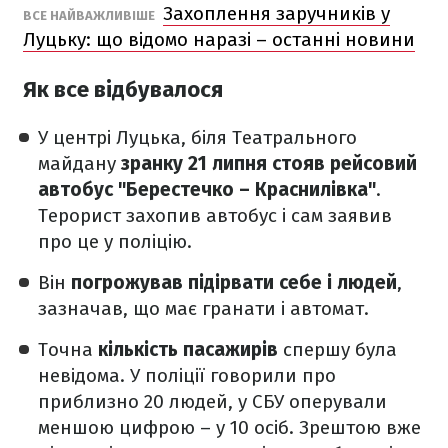
Захоплення заручників у
ВСЕ НАЙВАЖЛИВІШЕ
Луцьку: що відомо наразі – останні новини
Як все відбувалося
У центрі Луцька, біля Театрального
майдану
зранку 21 липня стояв рейсовий
автобус "Берестечко – Краснилівка"
.
Терорист захопив автобус і сам заявив
про це у поліцію.
Він
погрожував підірвати себе і людей
,
зазначав, що має гранати і автомат.
Точна
кількість пасажирів
спершу була
невідома. У поліції говорили про
приблизно 20 людей, у СБУ оперували
меншою цифрою – у 10 осіб. Зрештою вже