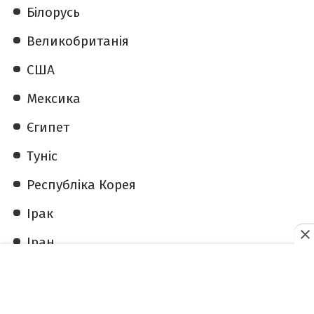
Білорусь
Великобританія
США
Мексика
Єгипет
Туніс
Республіка Корея
Ірак
Іран
Афганістан
Південний Судан