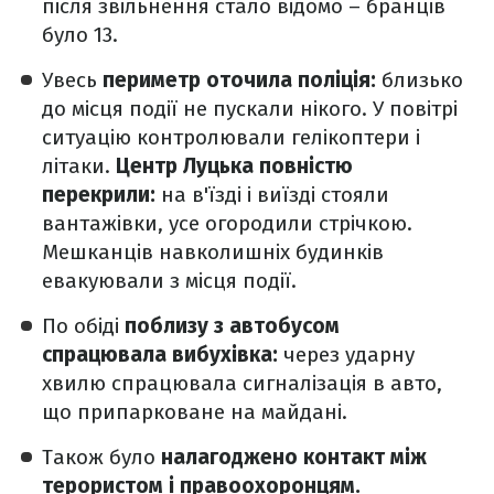
після звільнення стало відомо – бранців
було 13.
Увесь
периметр оточила поліція:
близько
до місця події не пускали нікого. У повітрі
ситуацію контролювали гелікоптери і
літаки.
Центр Луцька повністю
перекрили:
на в'їзді і виїзді стояли
вантажівки, усе огородили стрічкою.
Мешканців навколишніх будинків
евакуювали з місця події.
По обіді
поблизу з автобусом
спрацювала вибухівка:
через ударну
хвилю спрацювала сигналізація в авто,
що припарковане на майдані.
Також було
налагоджено контакт між
терористом і правоохоронцям.