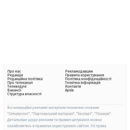
Про нас
Рекламодавцям
Редакція
Правила користування
Редакційна політика
Політика конфіденційності
Про телеканал
Технічна інформація
Телеведучі
Контакти
Вакансії
Архів
Структура власності
Всі комерційні рекламні матеріали позначені словами
"Спецпроєкт", "Партнерський матеріал", "Експерт", "Позиція".
Детальніше щодо реклами та правил цитування можна
ознайомитись в правилах користування сайтом. Усі права