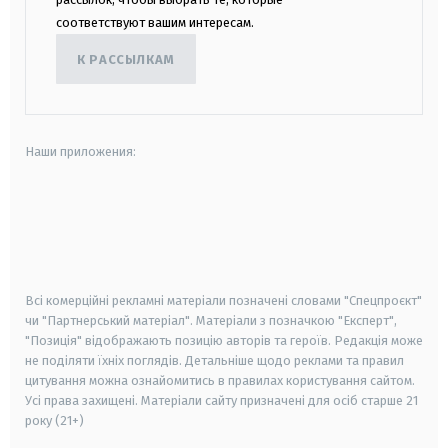
соответствуют вашим интересам.
К РАССЫЛКАМ
Наши приложения:
android
apple
smart tv
samsung smart tv
Всі комерційні рекламні матеріали позначені словами "Спецпроєкт"
чи "Партнерський матеріал". Матеріали з позначкою "Експерт",
"Позиція" відображають позицію авторів та героїв. Редакція може
не поділяти їхніх поглядів. Детальніше щодо реклами та правил
цитування можна ознайомитись в правилах користування сайтом.
Усі права захищені.
Матеріали сайту призначені для осіб старше
21
року (21+)