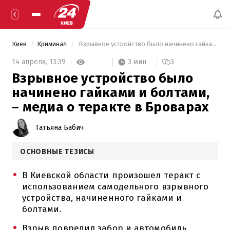
Киев
Криминал
 Взрывное устройство было начинено гайками и болтами, – медиа о теракте в Броварах 
3 мин
14 апреля,
13:39
3
Взрывное устройство было
начинено гайками и болтами,
– медиа о теракте в Броварах
Татьяна Бабич
ОСНОВНЫЕ ТЕЗИСЫ
В Киевской области произошел теракт с
использованием самодельного взрывного
устройства, начиненного гайками и
болтами.
Взрыв повредил забор и автомобиль