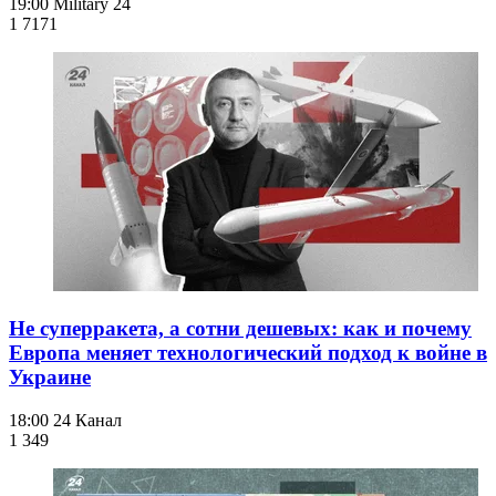
19:00
Military 24
1 717
1
Не суперракета, а сотни дешевых: как и почему
Европа меняет технологический подход к войне в
Украине
18:00
24 Канал
1 349