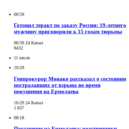
00:59
Готовил теракт по заказу России: 19-летнего
мужчину приговорили к 15 годам тюрьмы
00:59
24 Канал
943
2
11 июля
10:29
Генпрокурор Монако рассказал о состоянии
пострадавших от взрыва во время
покушения на Ермолаева
10:29
24 Канал
1 837
08:18
Покушение на Ермолаева: родственники