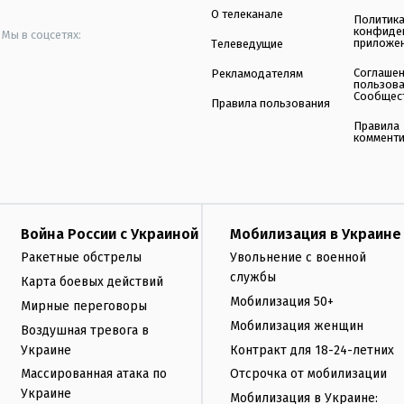
О телеканале
Политик
конфиде
Мы в соцсетях:
приложе
Телеведущие
Соглаше
Рекламодателям
пользов
Сообщес
Правила пользования
Правила
коммент
Война России с Украиной
Мобилизация в Украине
Ракетные обстрелы
Увольнение с военной
службы
Карта боевых действий
Мобилизация 50+
Мирные переговоры
Мобилизация женщин
Воздушная тревога в
Украине
Контракт для 18-24-летних
Массированная атака по
Отсрочка от мобилизации
Украине
Мобилизация в Украине: