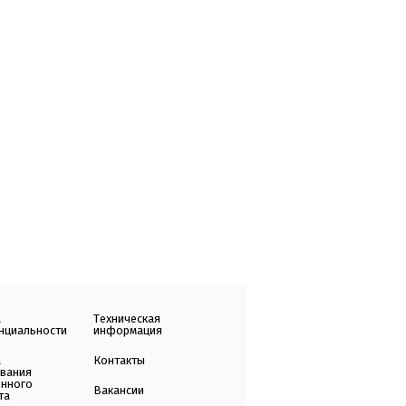
а
Техническая
нциальности
информация
а
Контакты
ования
енного
Вакансии
та