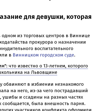
азание для девушки, которая
в одном из торговых центров в Виннице
 ходатайства прокурора о назначении
инудительного воспитательного
щили в
Винницком городском суде
.
м": что известно о 13-летнем, которого
 школьника на Львовщине
ку обвиняют в избиении незнакомого
пала на него, из-за чего пострадавший
, ушибы и ссадины на разных частях
к сообщается, была внешность парня.
других участников конфликта оформили