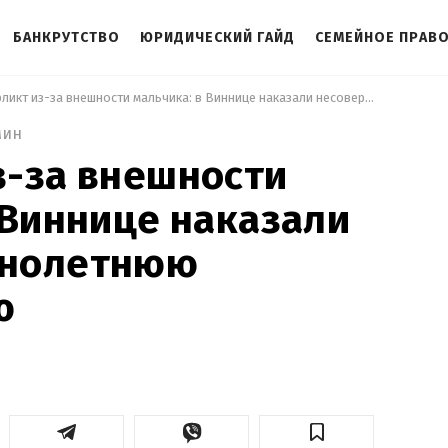
БАНКРУТСТВО
ЮРИДИЧЕСКИЙ ГАЙД
СЕМЕЙНОЕ ПРАВ
 Конфликт из-за внешности мальчика: в Виннице наказали несовершеннолетнюю нападающую 
мин
з-за внешности
 Виннице наказали
ннолетнюю
ю