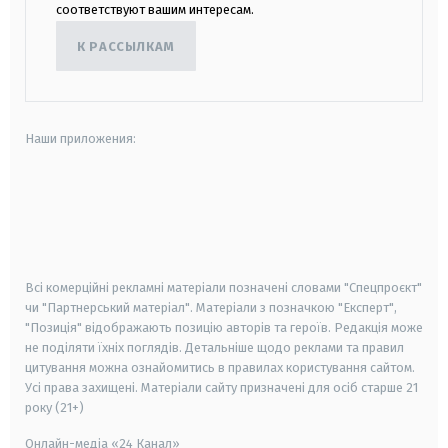
соответствуют вашим интересам.
К РАССЫЛКАМ
Наши приложения:
android
apple
smart tv
samsung smart tv
Всі комерційні рекламні матеріали позначені словами "Спецпроєкт"
чи "Партнерський матеріал". Матеріали з позначкою "Експерт",
"Позиція" відображають позицію авторів та героїв. Редакція може
не поділяти їхніх поглядів. Детальніше щодо реклами та правил
цитування можна ознайомитись в правилах користування сайтом.
Усі права захищені.
Матеріали сайту призначені для осіб старше
21
року (21+)
Онлайн-медіа «24 Канал»