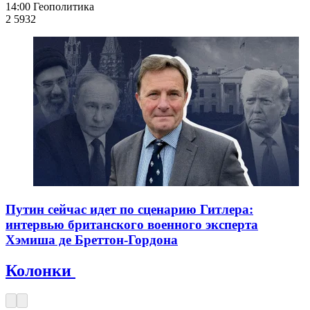
14:00
Геополитика
2 593
2
Путин сейчас идет по сценарию Гитлера:
интервью британского военного эксперта
Хэмиша де Бреттон-Гордона
Колонки