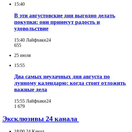
15:40
В эти августовские дни выгодно делать
покупки: они принесут радость и
удовольствие
15:40
Лайфхаки24
655
25 июля
15:55
Два самых неудачных дня августа по
лунному календарю: когда стоит отложить
важные дела
15:55
Лайфхаки24
1 679
Эксклюзивы 24 канала
18:00
24 Канал