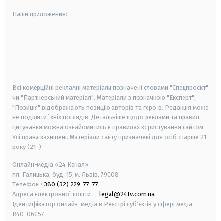
Наши приложения:
android
apple
smart tv
samsung smart tv
Всі комерційні рекламні матеріали позначені словами "Спецпроєкт"
чи "Партнерський матеріал". Матеріали з позначкою "Експерт",
"Позиція" відображають позицію авторів та героїв. Редакція може
не поділяти їхніх поглядів. Детальніше щодо реклами та правил
цитування можна ознайомитись в правилах користування сайтом.
Усі права захищені.
Матеріали сайту призначені для осіб старше
21
року (21+)
Онлайн-медіа «24 Канал»
пл. Галицька, буд. 15, м. Львів, 79008
Телефон
+380 (32) 229-77-77
Адреса електронної пошти —
legal@24tv.com.ua
Ідентифікатор онлайн-медіа в Реєстрі суб'єктів у сфері медіа —
R40-06057