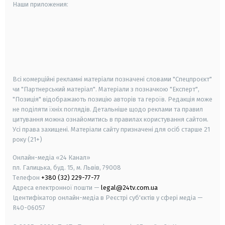
Наши приложения:
android
apple
smart tv
samsung smart tv
Всі комерційні рекламні матеріали позначені словами "Спецпроєкт"
чи "Партнерський матеріал". Матеріали з позначкою "Експерт",
"Позиція" відображають позицію авторів та героїв. Редакція може
не поділяти їхніх поглядів. Детальніше щодо реклами та правил
цитування можна ознайомитись в правилах користування сайтом.
Усі права захищені.
Матеріали сайту призначені для осіб старше
21
року (21+)
Онлайн-медіа «24 Канал»
пл. Галицька, буд. 15, м. Львів, 79008
Телефон
+380 (32) 229-77-77
Адреса електронної пошти —
legal@24tv.com.ua
Ідентифікатор онлайн-медіа в Реєстрі суб'єктів у сфері медіа —
R40-06057