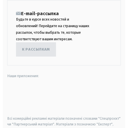
E-mail-рассылка
Будьте в курсе всех новостей и
обновлений! Перейдите на страницу наших
рассылок, чтобы выбрать те, которые
соответствуют вашим интересам.
К РАССЫЛКАМ
Наши приложения:
android
apple
smart tv
samsung smart tv
Всі комерційні рекламні матеріали позначені словами "Спецпроєкт"
чи "Партнерський матеріал". Матеріали з позначкою "Експерт",