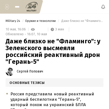
Military 24
Оружие и технологии
 Даже близко не "Фламинго": у Зеленского высмеяли российский реактивный дрон "Герань-5" 
3 мин
10 мая,
16:06
Обновлено -
16:07,
10 мая
Даже близко не "Фламинго": у
Зеленского высмеяли
российский реактивный дрон
"Герань-5"
Сергей Попович
ОСНОВНЫЕ ТЕЗИСЫ
Россия представила новый реактивный
ударный беспилотник "Герань-5",
который похож на украинский БПЛА