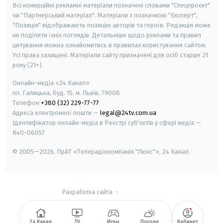
Всі комерційні рекламні матеріали позначені словами "Спецпроєкт"
чи "Партнерський матеріал". Матеріали з позначкою "Експерт",
"Позиція" відображають позицію авторів та героїв. Редакція може
не поділяти їхніх поглядів. Детальніше щодо реклами та правил
цитування можна ознайомитись в правилах користування сайтом.
Усі права захищені.
Матеріали сайту призначені для осіб старше
21
року (21+)
Онлайн-медіа «24 Канал»
пл. Галицька, буд. 15, м. Львів, 79008
Телефон
+380 (32) 229-77-77
Адреса електронної пошти —
legal@24tv.com.ua
Ідентифікатор онлайн-медіа в Реєстрі суб'єктів у сфері медіа —
R40-06057
© 2005—2026,
ПрАТ «Телерадіокомпанія "Люкс"», 24 Канал.
Разработка сайта
-
24 Канал
TV
Игры
Погода
Кабинет