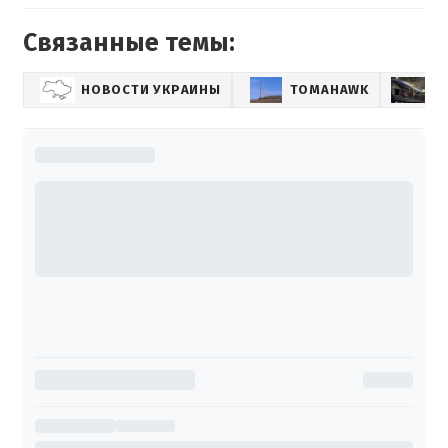
Связанные темы:
НОВОСТИ УКРАИНЫ
TOMAHAWK
Р