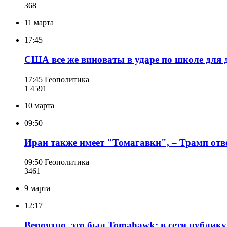
368
11 марта
17:45
США все же виноваты в ударе по школе для 
17:45
Геополитика
1 459
1
10 марта
09:50
Иран также имеет "Томагавки", – Трамп отв
09:50
Геополитика
346
1
9 марта
12:17
Вероятно, это был Tomahawk: в сети публик