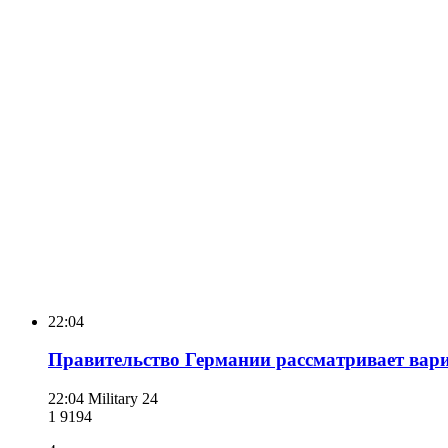
22:04
Правительство Германии рассматривает вар
22:04
Military 24
1 919
4