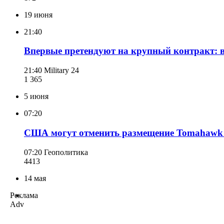
19 июня
21:40
Впервые претендуют на крупный контракт: в
21:40
Military 24
1 365
5 июня
07:20
США могут отменить размещение Tomahawk в
07:20
Геополитика
441
3
14 мая
Реклама
Adv