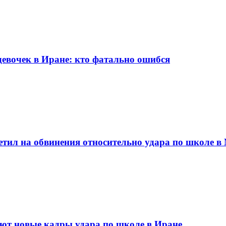
девочек в Иране: кто фатально ошибся
етил на обвинения относительно удара по школе в
уют новые кадры удара по школе в Иране