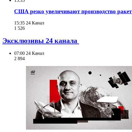
15:35
США резко увеличивают производство ракет
15:35
24 Канал
1 526
Эксклюзивы 24 канала
07:00
24 Канал
2 894