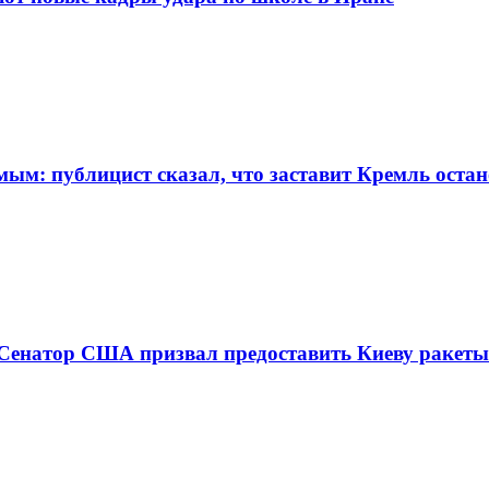
мым: публицист сказал, что заставит Кремль оста
Сенатор США призвал предоставить Киеву ракеты