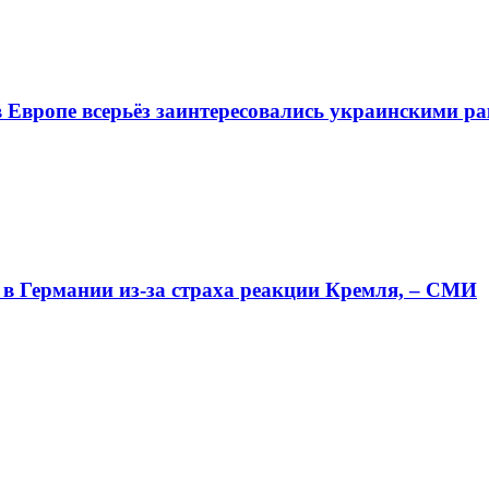
 Европе всерьёз заинтересовались украинскими р
 Германии из-за страха реакции Кремля, – СМИ