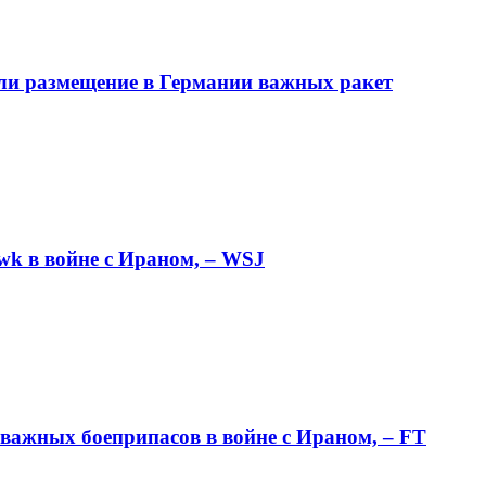
ли размещение в Германии важных ракет
wk в войне с Ираном, – WSJ
важных боеприпасов в войне с Ираном, – FT