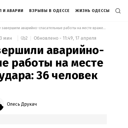
П И АВАРИИ
ВЗРЫВЫ В ОДЕССЕ
ЖИЗНЬ ОДЕССЫ
 В Одессе завершили аварийно-спасательные работы на месте вражеского удара: 36 человек пострадали 
2
Обновлено -
11:49,
17 апреля
3 мин
вершили аварийно-
е работы на месте
удара: 36 человек
Олесь Друкач