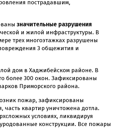
ровления пострадавшим,
рованы
значительные разрушения
ической и жилой инфраструктуры. В
мере трех многоэтажках разрушены
повреждения 3 общежития и
илой дом в Хаджибейском районе. В
то более 300 окон. Зафиксированы
парков Приморского района.
возник пожар, зафиксированы
, часть квартир уничтожена дотла.
ерхсложных условиях, ликвидируя
зуродованные конструкции. Все пожары