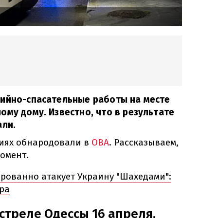
рийно-спасательные работы на месте
ому дому. Известно, что в результате
али.
иях обнародовали в
ОВА
. Рассказываем,
омент.
ированно атакует Украину "Шахедами":
ара
стреле Одессы 16 апреля,