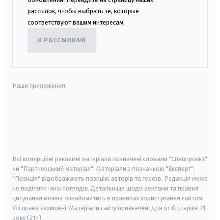
рассылок, чтобы выбрать те, которые
соответствуют вашим интересам.
К РАССЫЛКАМ
Наши приложения:
android
apple
smart tv
samsung smart tv
Всі комерційні рекламні матеріали позначені словами "Спецпроєкт"
чи "Партнерський матеріал". Матеріали з позначкою "Експерт",
"Позиція" відображають позицію авторів та героїв. Редакція може
не поділяти їхніх поглядів. Детальніше щодо реклами та правил
цитування можна ознайомитись в правилах користування сайтом.
Усі права захищені.
Матеріали сайту призначені для осіб старше
21
року (21+)