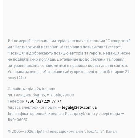
android
apple
smart tv
samsung smart tv
Всі комерційні рекламні матеріали позначені словами "Спецпроєкт"
чи "Партнерський матеріал". Матеріали з позначкою "Експерт",
"Позиція" відображають позицію авторів та героїв. Редакція може
не поділяти їхніх поглядів. Детальніше щодо реклами та правил
цитування можна ознайомитись в правилах користування сайтом.
Усі права захищені.
Матеріали сайту призначені для осіб старше
21
року (21+)
Онлайн-медіа «24 Канал»
пл. Галицька, буд. 15, м. Львів, 79008
Телефон
+380 (32) 229-77-77
Адреса електронної пошти —
legal@24tv.com.ua
Ідентифікатор онлайн-медіа в Реєстрі суб'єктів у сфері медіа —
R40-06057
© 2005—2026,
ПрАТ «Телерадіокомпанія "Люкс"», 24 Канал.