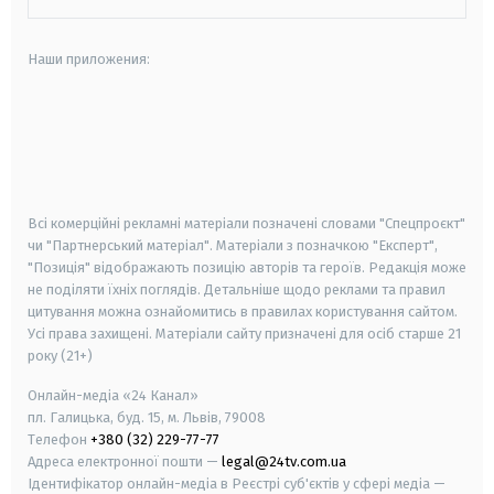
Наши приложения:
android
apple
smart tv
samsung smart tv
Всі комерційні рекламні матеріали позначені словами "Спецпроєкт"
чи "Партнерський матеріал". Матеріали з позначкою "Експерт",
"Позиція" відображають позицію авторів та героїв. Редакція може
не поділяти їхніх поглядів. Детальніше щодо реклами та правил
цитування можна ознайомитись в правилах користування сайтом.
Усі права захищені.
Матеріали сайту призначені для осіб старше
21
року (21+)
Онлайн-медіа «24 Канал»
пл. Галицька, буд. 15, м. Львів, 79008
Телефон
+380 (32) 229-77-77
Адреса електронної пошти —
legal@24tv.com.ua
Ідентифікатор онлайн-медіа в Реєстрі суб'єктів у сфері медіа —