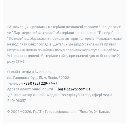
android
apple
smart tv
samsung smart tv
Всі комерційні рекламні матеріали позначені словами "Спецпроєкт"
чи "Партнерський матеріал". Матеріали з позначкою "Експерт",
"Позиція" відображають позицію авторів та героїв. Редакція може
не поділяти їхніх поглядів. Детальніше щодо реклами та правил
цитування можна ознайомитись в правилах користування сайтом.
Усі права захищені.
Матеріали сайту призначені для осіб старше
21
року (21+)
Онлайн-медіа «24 Канал»
пл. Галицька, буд. 15, м. Львів, 79008
Телефон
+380 (32) 229-77-77
Адреса електронної пошти —
legal@24tv.com.ua
Ідентифікатор онлайн-медіа в Реєстрі суб'єктів у сфері медіа —
R40-06057
© 2005—2026,
ПрАТ «Телерадіокомпанія "Люкс"», 24 Канал.