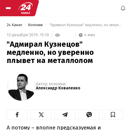
24 Канал
Колонки
 "Адмирал Кузнецов" медленно, но уверенно плывет на металлолом 
4 мин
13 декабря 2019,
15:10
"Адмирал Кузнецов"
медленно, но уверенно
плывет на металлолом
Автор колонки:
Александр Коваленко
А потому – вполне предсказуемая и