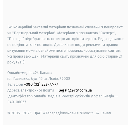
android
apple
smart tv
samsung smart tv
Всі комерційні рекламні матеріали позначені словами "Спецпроєкт"
чи "Партнерський матеріал". Матеріали з позначкою "Експерт",
"Позиція" відображають позицію авторів та героїв. Редакція може
не поділяти їхніх поглядів. Детальніше щодо реклами та правил
цитування можна ознайомитись в правилах користування сайтом.
Усі права захищені.
Матеріали сайту призначені для осіб старше
21
року (21+)
Онлайн-медіа «24 Канал»
пл. Галицька, буд. 15, м. Львів, 79008
Телефон
+380 (32) 229-77-77
Адреса електронної пошти —
legal@24tv.com.ua
Ідентифікатор онлайн-медіа в Реєстрі суб'єктів у сфері медіа —
R40-06057
© 2005—2026,
ПрАТ «Телерадіокомпанія "Люкс"», 24 Канал.