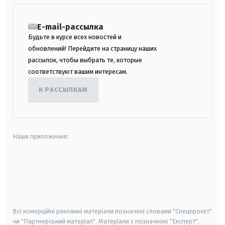
E-mail-рассылка
Будьте в курсе всех новостей и
обновлений! Перейдите на страницу наших
рассылок, чтобы выбрать те, которые
соответствуют вашим интересам.
К РАССЫЛКАМ
Наши приложения:
android
apple
smart tv
samsung smart tv
Всі комерційні рекламні матеріали позначені словами "Спецпроєкт"
чи "Партнерський матеріал". Матеріали з позначкою "Експерт",