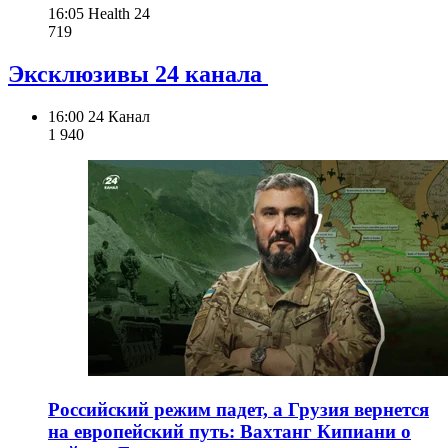
16:05
Health 24
719
Эксклюзивы 24 канала
16:00
24 Канал
1 940
Российский режим падет, а Грузия вернется
на европейский путь: Вахтанг Кипиани о