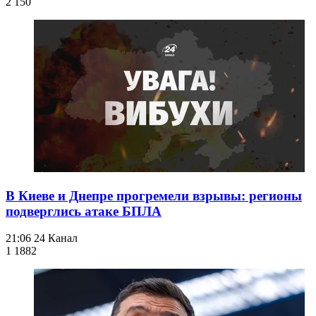
2 150
В Киеве и Днепре прогремели взрывы: регионы
подверглись атаке БПЛА
21:06
24 Канал
1 188
2