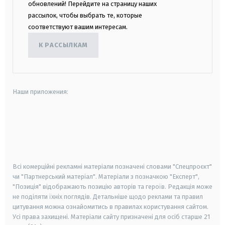
обновлений! Перейдите на страницу наших
рассылок, чтобы выбрать те, которые
соответствуют вашим интересам.
К РАССЫЛКАМ
Наши приложения:
android
apple
smart tv
samsung smart tv
Всі комерційні рекламні матеріали позначені словами "Спецпроєкт"
чи "Партнерський матеріал". Матеріали з позначкою "Експерт",
"Позиція" відображають позицію авторів та героїв. Редакція може
не поділяти їхніх поглядів. Детальніше щодо реклами та правил
цитування можна ознайомитись в правилах користування сайтом.
Усі права захищені.
Матеріали сайту призначені для осіб старше
21