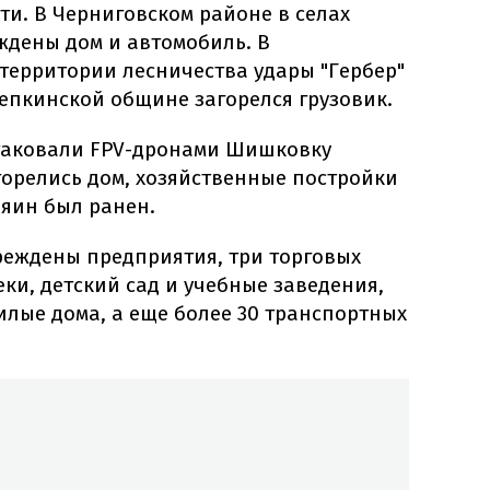
ти. В Черниговском районе в селах
дены дом и автомобиль. В
территории лесничества удары "Гербер"
епкинской общине загорелся грузовик.
атаковали FPV-дронами Шишковку
орелись дом, хозяйственные постройки
зяин был ранен.
реждены предприятия, три торговых
еки, детский сад и учебные заведения,
илые дома, а еще более 30 транспортных