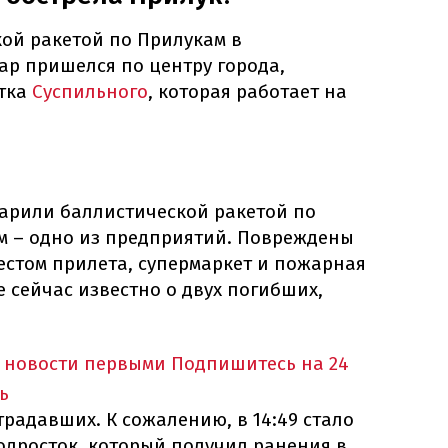
кой ракетой по Прилукам в
ар пришелся по центру города,
нтка
Суспильного
, которая работает на
дарили баллистической ракетой по
ом – одно из предприятий. Повреждены
естом прилета, супермаркет и пожарная
е сейчас известно о двух погибших,
 новости первыми
Подпишитесь на 24
ь
страдавших. К сожалению, в 14:49 стало
подросток, который получил ранения в