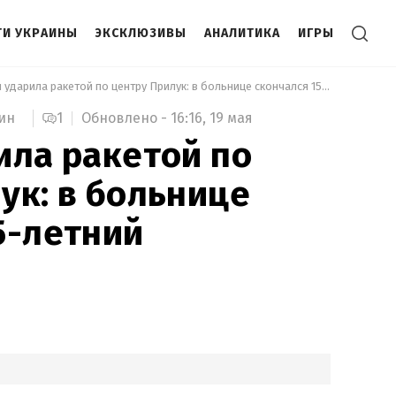
И УКРАИНЫ
ЭКСКЛЮЗИВЫ
АНАЛИТИКА
ИГРЫ
 Россия ударила ракетой по центру Прилук: в больнице скончался 15-летний подросток 
1
Обновлено -
16:16,
19 мая
ин
ила ракетой по
ук: в больнице
5-летний