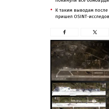
покинули все бомбарди
К таким выводам после
пришел OSINT-исследов