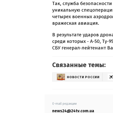
Так, служба безопасност
уникальную спецопераци
четырех военных аэродром
вражеская авиация.
В результате ударов дро
среди которых - А-50, Ту-9
СБУ генерал-лейтенант В
Связанные темы:
НОВОСТИ РОССИИ
E-mail редакции
news24@24tv.com.ua