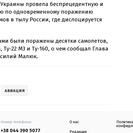
и Украины провела беспрецедентную и
ю по одновременному поражению
ов в тылу России, где дислоцируется
нами были поражены десятки самолетов,
5, Ту-22 М3 и Ту-160, о чем сообщал Глава
асилий Малюк.
АВИАЦИЯ
Номер телефона:
О нас
Политик
конфиде
+38 044 390 5077
Редакция