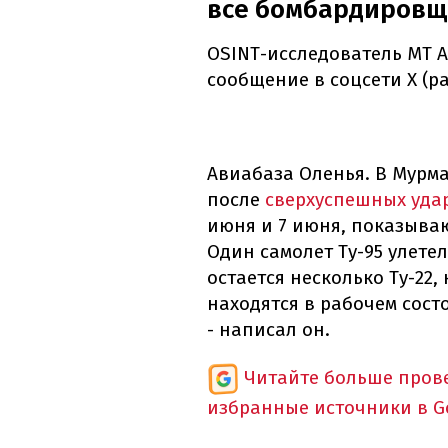
все бомбардировщ
OSINT-исследователь MT 
сообщение в соцсети Х (ра
Авиабаза Оленья. В Мурм
после
сверхуспешных уда
июня и 7 июня, показываю
Один самолет Ту-95 улетел
остается несколько Ту-22, 
находятся в рабочем сост
- написал он.
Читайте больше пров
избранные источники в G