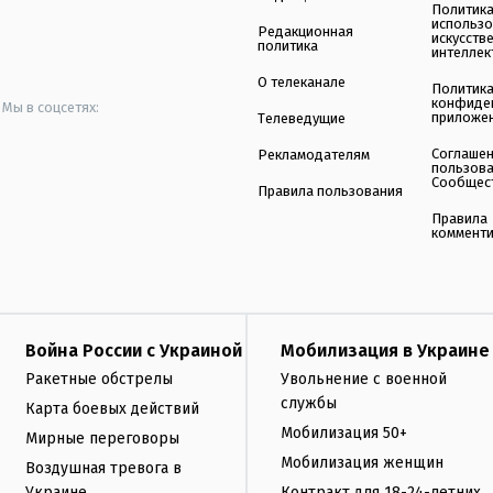
Политик
использ
Редакционная
искусств
политика
интеллек
О телеканале
Политик
конфиде
Мы в соцсетях:
приложе
Телеведущие
Соглаше
Рекламодателям
пользов
Сообщес
Правила пользования
Правила
коммент
Война России с Украиной
Мобилизация в Украине
Ракетные обстрелы
Увольнение с военной
службы
Карта боевых действий
Мобилизация 50+
Мирные переговоры
Мобилизация женщин
Воздушная тревога в
Украине
Контракт для 18-24-летних