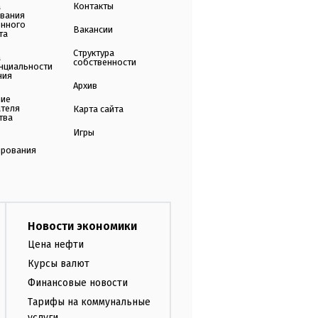
а
Контакты
ования
енного
Вакансии
та
Структура
а
собственности
нциальности
ния
Архив
ние
ателя
Карта сайта
тва
Игры
ирования
Новости экономики
Цена нефти
Курсы валют
Финансовые новости
Тарифы на коммунальные
услуги