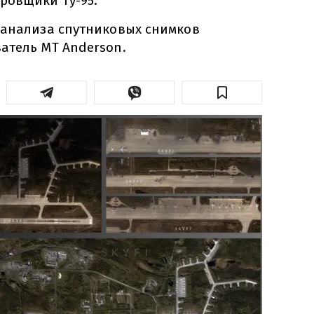
ровщики Ту-95.
 анализа спутниковых снимков
атель MT Anderson.