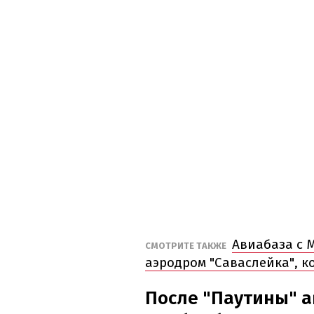
Авиабаза с М
СМОТРИТЕ ТАКЖЕ
аэродром "Саваслейка", 
После "Паутины" 