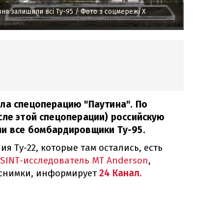
вня залишили всі Ту-95
/ Фото з соцмережі Х
ла спецоперацию "Паутина". По
сле этой спецоперации) российскую
ли все бомбардировщики Ту-95.
ия Ту-22, которые там остались, есть
SINT-исследователь MT Anderson
,
 снимки, информирует
24 Канал.