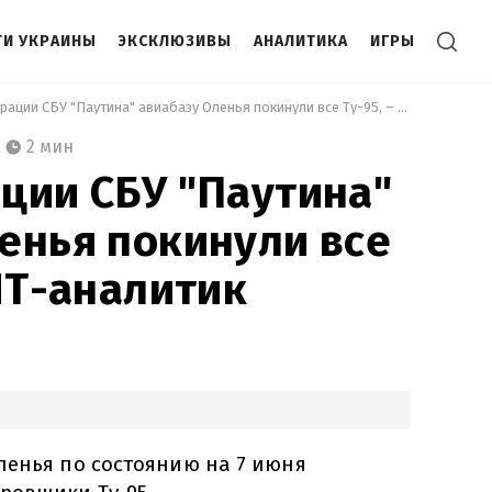
И УКРАИНЫ
ЭКСКЛЮЗИВЫ
АНАЛИТИКА
ИГРЫ
 После операции СБУ "Паутина" авиабазу Оленья покинули все Ту-95, – OSINT-аналитик 
2 мин
ции СБУ "Паутина"
енья покинули все
INT-аналитик
ленья по состоянию на 7 июня