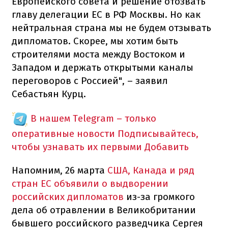
Европейского совета
и
решение отозвать
главу
делегации
ЕС
в
РФ
Москвы.
Но
как
нейтральная
страна
мы не
будем отзывать
дипломатов.
Скорее
,
мы
хотим
быть
строителями
моста между
Востоком
и
Западом
и держать
открытыми
каналы
переговоров с
Россией",
– заявил
Себастьян Курц
.
В нашем Telegram – только
оперативные новости
Подписывайтесь,
чтобы узнавать их первыми
Добавить
Напомним
, 26 марта
США,
Канада
и
ряд
стран
ЕС
объявили
о выдворении
российских дипломатов
из-за
громкого
дела
об отравлении
в Великобритании
бывшего
российского
разведчика
Сергея