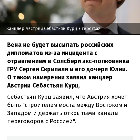
Канцлер Австрии Себастьян Курц
/ report.az
Вена не будет высылать российских
дипломатов из-за инцидента с
отравлением в Солсбери экс-полковника
ГРУ Сергея Скрипаля и его дочери Юлии.
О таком намерении заявил канцлер
Австрии Себастьян Курц.
Себастьян Курц
заявил
,
что
Австрия
хочет
быть "
строителем
моста между
Востоком
и
Западом
и держать
открытыми
каналы
переговоров с
Россией".