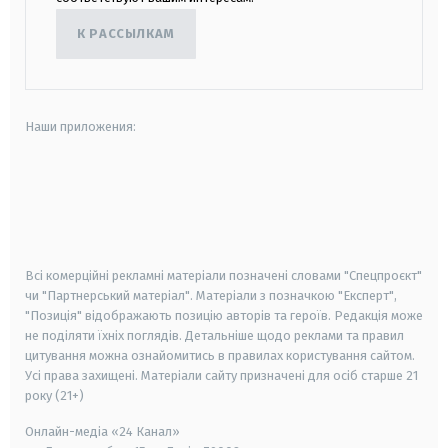
К РАССЫЛКАМ
Наши приложения:
android
apple
smart tv
samsung smart tv
Всі комерційні рекламні матеріали позначені словами "Спецпроєкт"
чи "Партнерський матеріал". Матеріали з позначкою "Експерт",
"Позиція" відображають позицію авторів та героїв. Редакція може
не поділяти їхніх поглядів. Детальніше щодо реклами та правил
цитування можна ознайомитись в правилах користування сайтом.
Усі права захищені.
Матеріали сайту призначені для осіб старше
21
року (21+)
Онлайн-медіа «24 Канал»