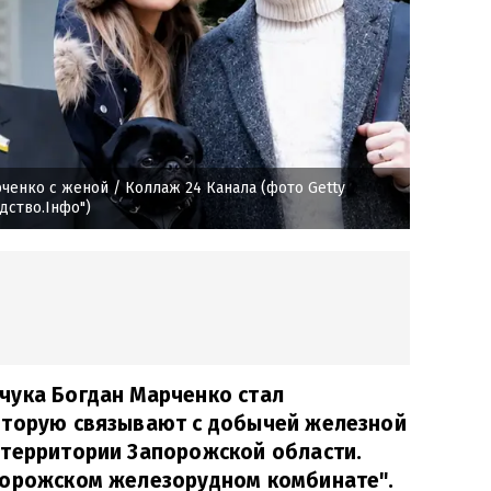
ченко с женой
/ Коллаж 24 Канала (фото Getty
дство.Інфо")
чука Богдан Марченко стал
оторую связывают с добычей железной
 территории Запорожской области.
порожском железорудном комбинате".