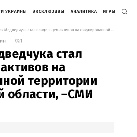
И УКРАИНЫ
ЭКСКЛЮЗИВЫ
АНАЛИТИКА
ИГРЫ
 Пасынок Медведчука стал владельцем активов на оккупированной территории Запорожской области, –СМИ 
1
мин
дведчука стал
активов на
нной территории
 области, –СМИ