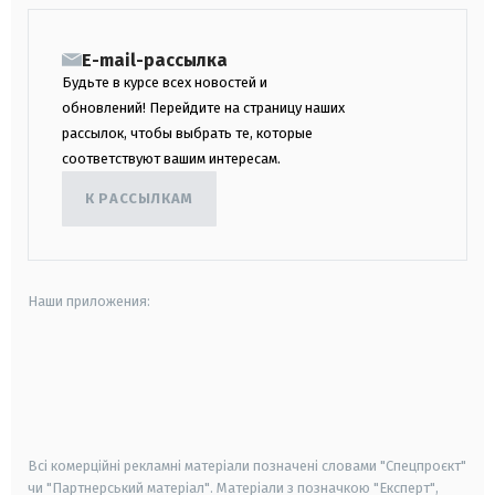
E-mail-рассылка
Будьте в курсе всех новостей и
обновлений! Перейдите на страницу наших
рассылок, чтобы выбрать те, которые
соответствуют вашим интересам.
К РАССЫЛКАМ
Наши приложения:
android
apple
smart tv
samsung smart tv
Всі комерційні рекламні матеріали позначені словами "Спецпроєкт"
чи "Партнерський матеріал". Матеріали з позначкою "Експерт",