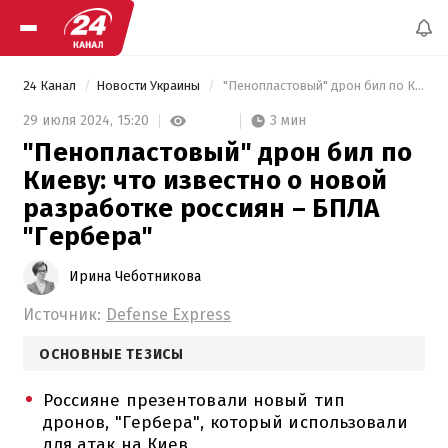
24 Канал
Новости Украины
 "Пенопластовый" дрон бил по Киеву: что известно о новой разработке россиян – БПЛА "Гербера" 
3 мин
29 июля 2024,
15:20
"Пенопластовый" дрон бил по
Киеву: что известно о новой
разработке россиян – БПЛА
"Гербера"
Ирина Чеботникова
Источник:
Defense Express
ОСНОВНЫЕ ТЕЗИСЫ
Россияне презентовали новый тип
дронов, "Гербера", который использовали
для атак на Киев.