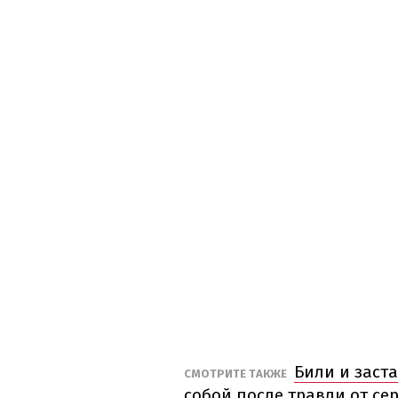
Били и заста
СМОТРИТЕ ТАКЖЕ
собой после травли от се