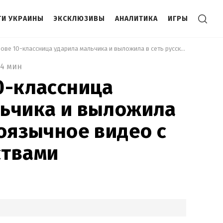
И УКРАИНЫ
ЭКСКЛЮЗИВЫ
АНАЛИТИКА
ИГРЫ
 Во Львове 10-классница ударила мальчика и выложила в сеть русскоязычное видео с издевательствами 
4 мин
0-классница
льчика и выложила
коязычное видео с
ствами