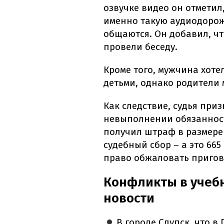
озвучке видео он отметил
именно такую аудиодорожк
общаются. Он добавил, что
провели беседу.
Кроме того, мужчина хоте
детьми, однако родители 
Как следствие, судья при
невыполнении обязаннос
получил штраф в размере
судебный сбор – а это 665
право обжаловать пригов
Конфликты в учеб
новости
В городе Слупск, что в