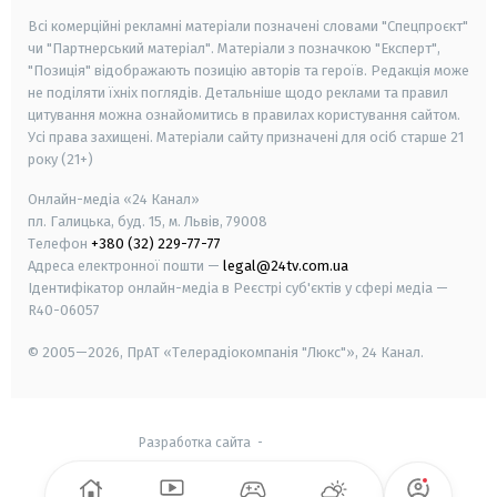
Всі комерційні рекламні матеріали позначені словами "Спецпроєкт"
чи "Партнерський матеріал". Матеріали з позначкою "Експерт",
"Позиція" відображають позицію авторів та героїв. Редакція може
не поділяти їхніх поглядів. Детальніше щодо реклами та правил
цитування можна ознайомитись в правилах користування сайтом.
Усі права захищені.
Матеріали сайту призначені для осіб старше
21
року (21+)
Онлайн-медіа «24 Канал»
пл. Галицька, буд. 15, м. Львів, 79008
Телефон
+380 (32) 229-77-77
Адреса електронної пошти —
legal@24tv.com.ua
Ідентифікатор онлайн-медіа в Реєстрі суб'єктів у сфері медіа —
R40-06057
© 2005—2026,
ПрАТ «Телерадіокомпанія "Люкс"», 24 Канал.
Разработка сайта
-