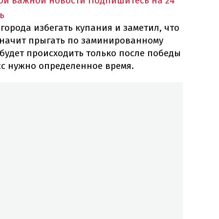
ной важной новости
Подпишитесь на 24
ь
города избегать купания и заметил, что
значит прыгать по заминированному
будет происходить только после победы
сс нужно определенное время.