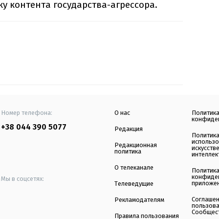
у контента государства-агрессора.
Номер телефона:
О нас
Политик
конфиде
+38 044 390 5077
Редакция
Политик
использ
Редакционная
искусств
политика
интеллек
О телеканале
Политик
конфиде
Мы в соцсетях:
приложе
Телеведущие
Соглаше
Рекламодателям
пользов
Сообщес
Правила пользования