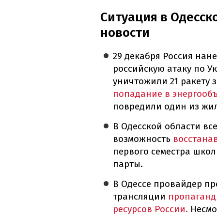
Ситуация в Одесск
новости
29 декабря Россия нан
российскую атаку по 
уничтожили 21 ракету 
попадание в энергооб
повредили один из жи
В Одесской области вс
возможность
восстанав
первого семестра школ
парты.
В Одессе провайдер пр
трансляции
пропаганд
ресурсов России.
Несмо