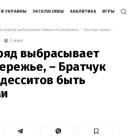
И УКРАИНЫ
ЭКСКЛЮЗИВЫ
АНАЛИТИКА
ИГРЫ
 Два дня подряд выбрасывает мины на побережье, – Братчук призывает одесситов быть осторожными 
2 мин
ряд выбрасывает
ережье, – Братчук
десситов быть
ми