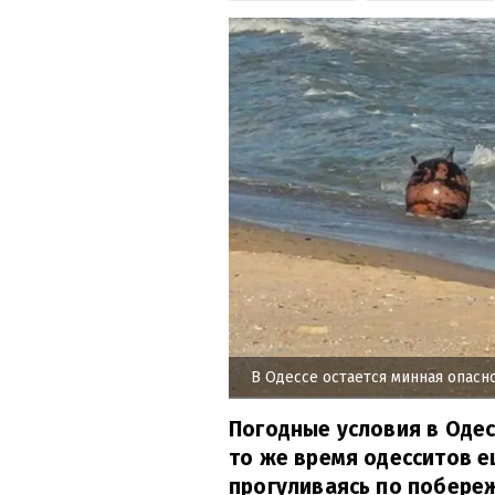
В Одессе остается минная опасн
Погодные условия в Оде
то же время одесситов 
прогуливаясь по побере