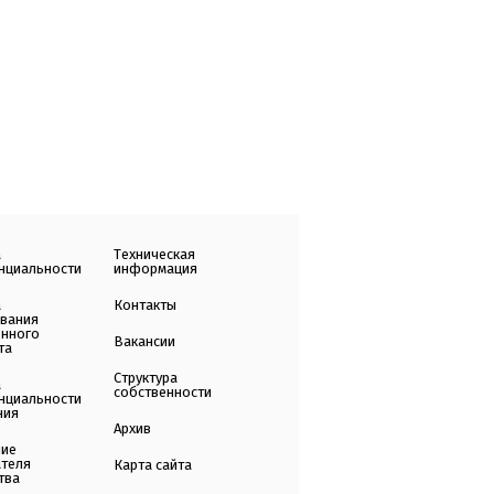
а
Техническая
нциальности
информация
а
Контакты
ования
енного
Вакансии
та
Структура
а
собственности
нциальности
ния
Архив
ние
ателя
Карта сайта
тва