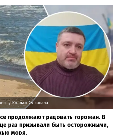
ость
/ Коллаж 24 канала
ссе продолжают радовать горожан. В
еще раз призывали быть осторожными,
жью моря.