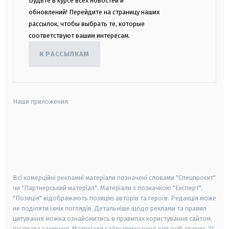
Будьте в курсе всех новостей и
обновлений! Перейдите на страницу наших
рассылок, чтобы выбрать те, которые
соответствуют вашим интересам.
К РАССЫЛКАМ
Наши приложения:
android
apple
smart tv
samsung smart tv
Всі комерційні рекламні матеріали позначені словами "Спецпроєкт"
чи "Партнерський матеріал". Матеріали з позначкою "Експерт",
"Позиція" відображають позицію авторів та героїв. Редакція може
не поділяти їхніх поглядів. Детальніше щодо реклами та правил
цитування можна ознайомитись в правилах користування сайтом.
Усі права захищені.
Матеріали сайту призначені для осіб старше
21