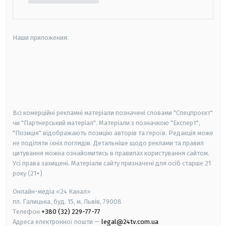
Наши приложения:
android
apple
smart tv
samsung smart tv
Всі комерційні рекламні матеріали позначені словами "Спецпроєкт"
чи "Партнерський матеріал". Матеріали з позначкою "Експерт",
"Позиція" відображають позицію авторів та героїв. Редакція може
не поділяти їхніх поглядів. Детальніше щодо реклами та правил
цитування можна ознайомитись в правилах користування сайтом.
Усі права захищені.
Матеріали сайту призначені для осіб старше
21
року (21+)
Онлайн-медіа «24 Канал»
пл. Галицька, буд. 15, м. Львів, 79008
Телефон
+380 (32) 229-77-77
Адреса електронної пошти —
legal@24tv.com.ua