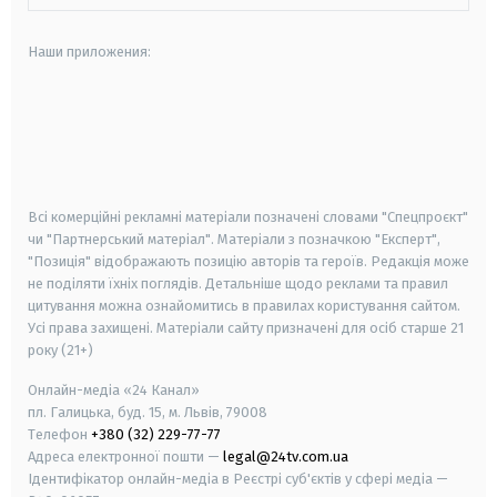
Наши приложения:
android
apple
smart tv
samsung smart tv
Всі комерційні рекламні матеріали позначені словами "Спецпроєкт"
чи "Партнерський матеріал". Матеріали з позначкою "Експерт",
"Позиція" відображають позицію авторів та героїв. Редакція може
не поділяти їхніх поглядів. Детальніше щодо реклами та правил
цитування можна ознайомитись в правилах користування сайтом.
Усі права захищені.
Матеріали сайту призначені для осіб старше
21
року (21+)
Онлайн-медіа «24 Канал»
пл. Галицька, буд. 15, м. Львів, 79008
Телефон
+380 (32) 229-77-77
Адреса електронної пошти —
legal@24tv.com.ua
Ідентифікатор онлайн-медіа в Реєстрі суб'єктів у сфері медіа —