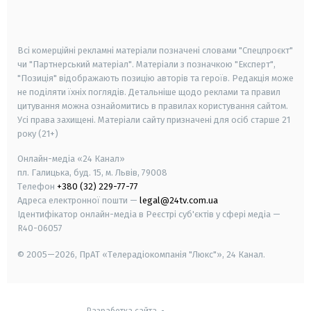
smart tv
samsung smart tv
Всі комерційні рекламні матеріали позначені словами "Спецпроєкт"
чи "Партнерський матеріал". Матеріали з позначкою "Експерт",
"Позиція" відображають позицію авторів та героїв. Редакція може
не поділяти їхніх поглядів. Детальніше щодо реклами та правил
цитування можна ознайомитись в правилах користування сайтом.
Усі права захищені.
Матеріали сайту призначені для осіб старше
21
року (21+)
Онлайн-медіа «24 Канал»
пл. Галицька, буд. 15, м. Львів, 79008
Телефон
+380 (32) 229-77-77
Адреса електронної пошти —
legal@24tv.com.ua
Ідентифікатор онлайн-медіа в Реєстрі суб'єктів у сфері медіа —
R40-06057
© 2005—2026,
ПрАТ «Телерадіокомпанія "Люкс"», 24 Канал.
Разработка сайта
-