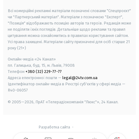
smart tv
samsung smart tv
Всі комерційні рекламні матеріали позначені словами "Спецпроєкт"
чи "Партнерський матеріал". Матеріали з позначкою "Експерт",
"Позиція" відображають позицію авторів та героїв. Редакція може
не поділяти їхніх поглядів. Детальніше щодо реклами та правил
цитування можна ознайомитись в правилах користування сайтом.
Усі права захищені.
Матеріали сайту призначені для осіб старше
21
року (21+)
Онлайн-медіа «24 Канал»
пл. Галицька, буд. 15, м. Львів, 79008
Телефон
+380 (32) 229-77-77
Адреса електронної пошти —
legal@24tv.com.ua
Ідентифікатор онлайн-медіа в Реєстрі суб'єктів у сфері медіа —
R40-06057
© 2005—2026,
ПрАТ «Телерадіокомпанія "Люкс"», 24 Канал.
Разработка сайта
-