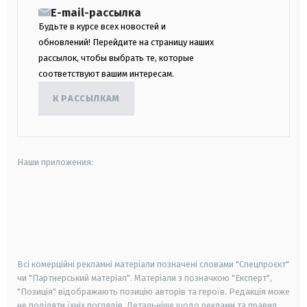
E-mail-рассылка
Будьте в курсе всех новостей и
обновлений! Перейдите на страницу наших
рассылок, чтобы выбрать те, которые
соответствуют вашим интересам.
К РАССЫЛКАМ
Наши приложения:
android
apple
smart tv
samsung smart tv
Всі комерційні рекламні матеріали позначені словами "Спецпроєкт"
чи "Партнерський матеріал". Матеріали з позначкою "Експерт",
"Позиція" відображають позицію авторів та героїв. Редакція може
не поділяти їхніх поглядів. Детальніше щодо реклами та правил