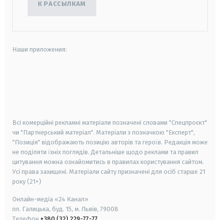
К РАССЫЛКАМ
Наши приложения:
android
apple
smart tv
samsung smart tv
Всі комерційні рекламні матеріали позначені словами "Спецпроєкт"
чи "Партнерський матеріал". Матеріали з позначкою "Експерт",
"Позиція" відображають позицію авторів та героїв. Редакція може
не поділяти їхніх поглядів. Детальніше щодо реклами та правил
цитування можна ознайомитись в правилах користування сайтом.
Усі права захищені.
Матеріали сайту призначені для осіб старше
21
року (21+)
Онлайн-медіа «24 Канал»
пл. Галицька, буд. 15, м. Львів, 79008
Телефон
+380 (32) 229-77-77