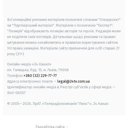
smart tv
samsung smart tv
Всі комерційні рекламні матеріали позначені словами "Спецпроєкт"
чи "Партнерський матеріал". Матеріали з позначкою "Експерт",
"Позиція" відображають позицію авторів та героїв. Редакція може
не поділяти їхніх поглядів. Детальніше щодо реклами та правил
цитування можна ознайомитись в правилах користування сайтом.
Усі права захищені.
Матеріали сайту призначені для осіб старше
21
року (21+)
Онлайн-медіа «24 Канал»
пл. Галицька, буд. 15, м. Львів, 79008
Телефон
+380 (32) 229-77-77
Адреса електронної пошти —
legal@24tv.com.ua
Ідентифікатор онлайн-медіа в Реєстрі суб'єктів у сфері медіа —
R40-06057
© 2005—2026,
ПрАТ «Телерадіокомпанія "Люкс"», 24 Канал.
Разработка сайта
-