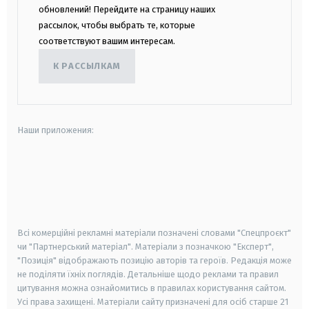
обновлений! Перейдите на страницу наших
рассылок, чтобы выбрать те, которые
соответствуют вашим интересам.
К РАССЫЛКАМ
Наши приложения:
android
apple
smart tv
samsung smart tv
Всі комерційні рекламні матеріали позначені словами "Спецпроєкт"
чи "Партнерський матеріал". Матеріали з позначкою "Експерт",
"Позиція" відображають позицію авторів та героїв. Редакція може
не поділяти їхніх поглядів. Детальніше щодо реклами та правил
цитування можна ознайомитись в правилах користування сайтом.
Усі права захищені.
Матеріали сайту призначені для осіб старше
21