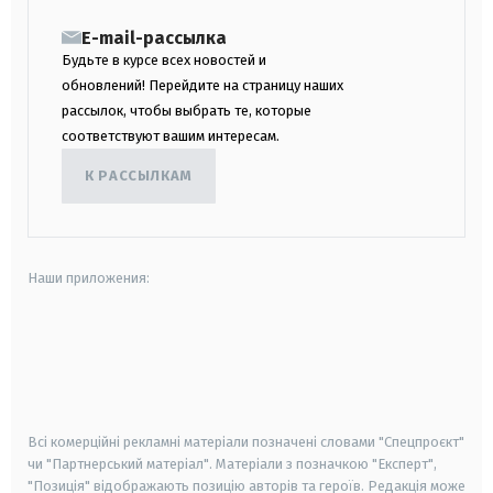
E-mail-рассылка
Будьте в курсе всех новостей и
обновлений! Перейдите на страницу наших
рассылок, чтобы выбрать те, которые
соответствуют вашим интересам.
К РАССЫЛКАМ
Наши приложения:
android
apple
smart tv
samsung smart tv
Всі комерційні рекламні матеріали позначені словами "Спецпроєкт"
чи "Партнерський матеріал". Матеріали з позначкою "Експерт",
"Позиція" відображають позицію авторів та героїв. Редакція може