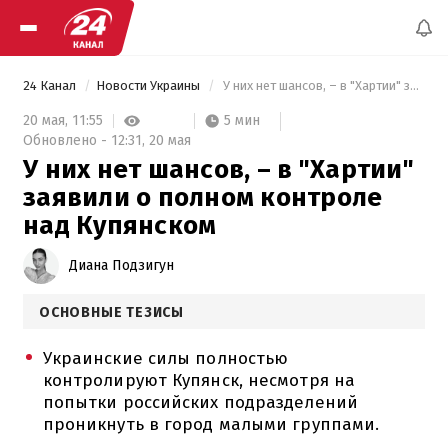
24 Канал
Новости Украины
 У них нет шансов, – в "Хартии" заявили о полном контроле над Купянском 
5 мин
20 мая,
11:55
Обновлено -
12:31,
20 мая
У них нет шансов, – в "Хартии"
заявили о полном контроле
над Купянском
Диана Подзигун
ОСНОВНЫЕ ТЕЗИСЫ
Украинские силы полностью
контролируют Купянск, несмотря на
попытки российских подразделений
проникнуть в город малыми группами.