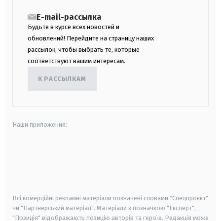
E-mail-рассылка
Будьте в курсе всех новостей и
обновлений! Перейдите на страницу наших
рассылок, чтобы выбрать те, которые
соответствуют вашим интересам.
К РАССЫЛКАМ
Наши приложения:
android
apple
smart tv
samsung smart tv
Всі комерційні рекламні матеріали позначені словами "Спецпроєкт"
чи "Партнерський матеріал". Матеріали з позначкою "Експерт",
"Позиція" відображають позицію авторів та героїв. Редакція може