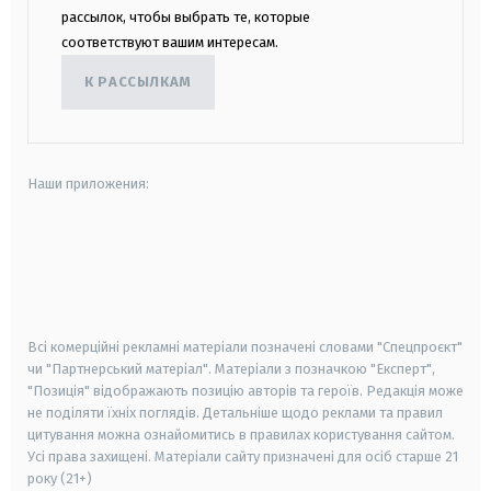
рассылок, чтобы выбрать те, которые
соответствуют вашим интересам.
К РАССЫЛКАМ
Наши приложения:
android
apple
smart tv
samsung smart tv
Всі комерційні рекламні матеріали позначені словами "Спецпроєкт"
чи "Партнерський матеріал". Матеріали з позначкою "Експерт",
"Позиція" відображають позицію авторів та героїв. Редакція може
не поділяти їхніх поглядів. Детальніше щодо реклами та правил
цитування можна ознайомитись в правилах користування сайтом.
Усі права захищені.
Матеріали сайту призначені для осіб старше
21
року (21+)