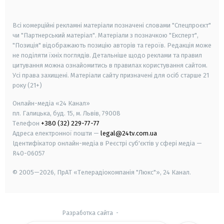
smart tv
samsung smart tv
Всі комерційні рекламні матеріали позначені словами "Спецпроєкт"
чи "Партнерський матеріал". Матеріали з позначкою "Експерт",
"Позиція" відображають позицію авторів та героїв. Редакція може
не поділяти їхніх поглядів. Детальніше щодо реклами та правил
цитування можна ознайомитись в правилах користування сайтом.
Усі права захищені.
Матеріали сайту призначені для осіб старше
21
року (21+)
Онлайн-медіа «24 Канал»
пл. Галицька, буд. 15, м. Львів, 79008
Телефон
+380 (32) 229-77-77
Адреса електронної пошти —
legal@24tv.com.ua
Ідентифікатор онлайн-медіа в Реєстрі суб'єктів у сфері медіа —
R40-06057
© 2005—2026,
ПрАТ «Телерадіокомпанія "Люкс"», 24 Канал.
Разработка сайта
-